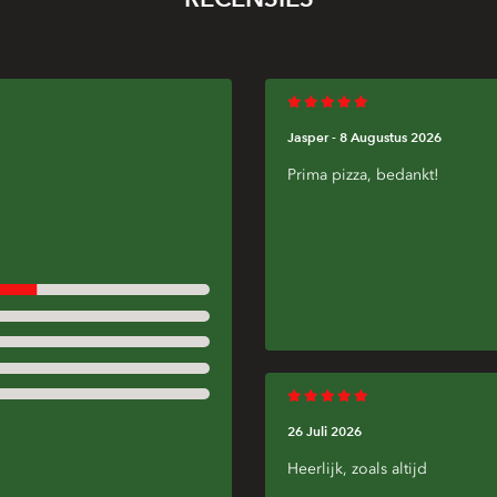
Minimum:
€17,50
3273AA
-
3273ZZ
40
min
€5,00
Jasper -
8 Augustus 2026
Minimum:
€17,50
Prima pizza, bedankt!
3284AA
-
3284ZZ
26 Juli 2026
Heerlijk, zoals altijd