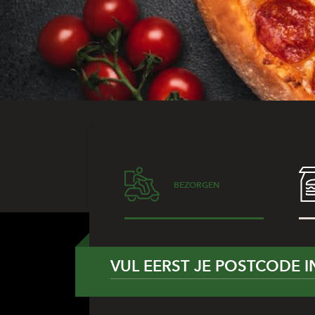
BEZORGEN
VUL EERST JE POSTCODE I