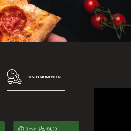
BESTELMOMENTEN
n
0
min
€4,50