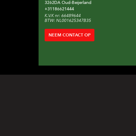
3262DA
Oud-Beijerland
+31
186621444
K.V.K nr: 66489644
BTW: NL001625347B35
NEEM CONTACT OP