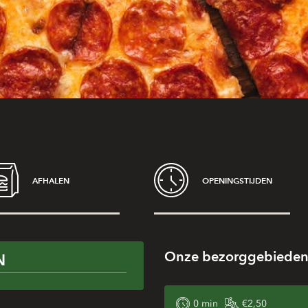
AFHALEN
OPENINGSTIJDEN
Onze bezorggebiede
N
0
min
€2,50