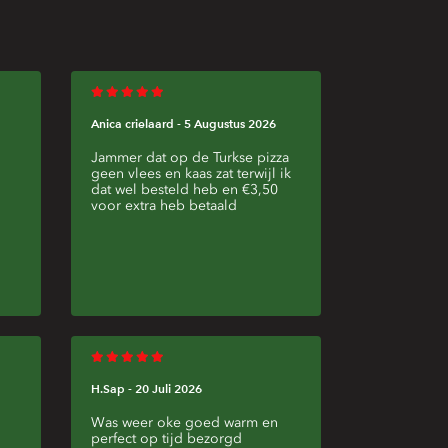
Minimum:
€17,50
3286AA
-
3286ZZ
Anica crielaard -
5 Augustus 2026
Jammer dat op de Turkse pizza
geen vlees en kaas zat terwijl ik
dat wel besteld heb en €3,50
voor extra heb betaald
H.Sap -
20 Juli 2026
Was weer oke goed warm en
perfect op tijd bezorgd