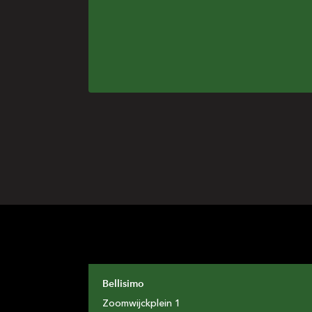
Bellisimo
Zoomwijckplein
1